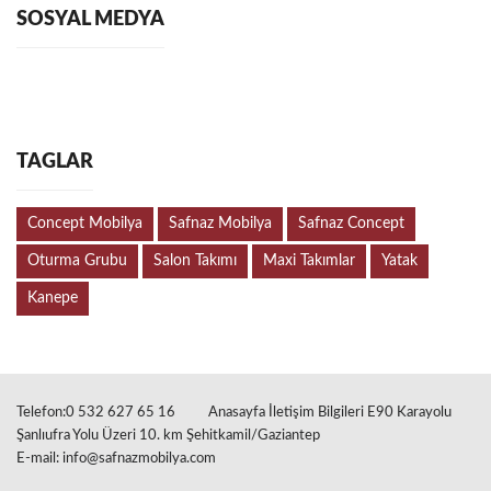
SOSYAL MEDYA
TAGLAR
Concept Mobilya
Safnaz Mobilya
Safnaz Concept
Oturma Grubu
Salon Takımı
Maxi Takımlar
Yatak
Kanepe
Telefon:0 532 627 65 16
Anasayfa İletişim Bilgileri E90 Karayolu
Şanlıufra Yolu Üzeri 10. km Şehitkamil/Gaziantep
E-mail:
info@safnazmobilya.com